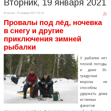
Вторник, 19 января 2021
Вторник, 19 января 2021 20:55
Провалы под лёд, ночевка
в снегу и другие
приключения зимней
рыбалки
У рыбалки нет
плохой погоды,
и даже 30-
градусные
морозы не
способны
удержать дома
истинных
фанатов