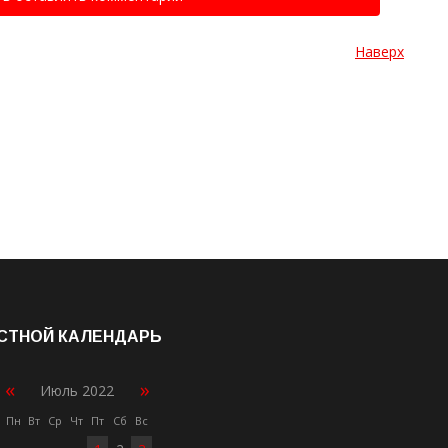
Наверх
СТНОЙ КАЛЕНДАРЬ
«
»
Июль 2022
Пн
Вт
Ср
Чт
Пт
Сб
Вс