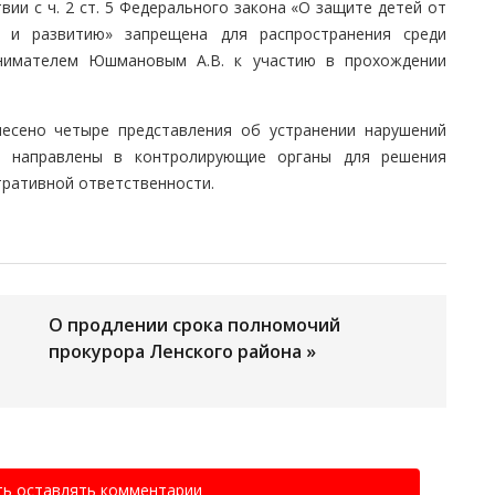
ии с ч. 2 ст. 5 Федерального закона «О защите детей от
 и развитию» запрещена для распространения среди
инимателем Юшмановым А.В. к участию в прохождении
несено четыре представления об устранении нарушений
е направлены в контролирующие органы для решения
тративной ответственности.
О продлении срока полномочий
прокурора Ленского района »
ть оставлять комментарии