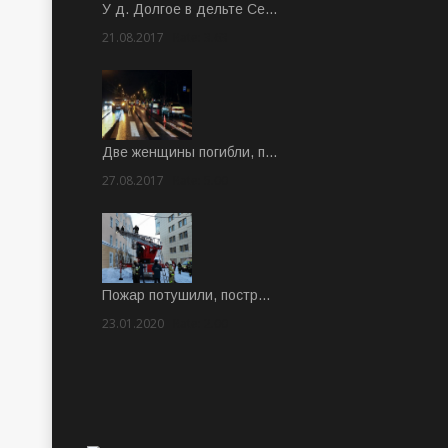
У д. Долгое в дельте Се…
21.08.2017
Rate: 3.63
Две женщины погибли, п…
27.08.2017
Rate: 5.00
Пожар потушили, постр…
23.01.2020
Rate: 2.00