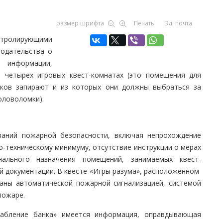
размер шрифта
Печать
Эл. почта
онтролирующими
нодательства о
 информации,
 четырех игровых квест-комнатах (это помещения для
оков запирают и из которых они должны выбраться за
оловоломки).
аний пожарной безопасности, включая непрохождение
-техническому минимуму, отсутствие инструкции о мерах
нального назначения помещений, занимаемых квест-
й документации. В квесте «Игры разума», расположенном
ваны автоматической пожарной сигнализацией, системой
пожаре.
рабление банка» имеется информация, оправдывающая