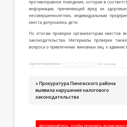
противоправное поведение, которая в соответств
информации, причиняющей вред их здоровью
несовершеннолетних, индивидуальным предпр
квеста допускались дети.
По итогам проверки организаторам квестов в
законодательства. Материалы проверки такж
вопроса о привлечении виновных лиц к админис
Оцените материал
(0 голосов)
« Прокуратура Пинежского района
выявила нарушения налогового
законодательства
Авторизуйтесь, чтобы получить возможнос