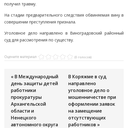
получил травму.
На стадии предварительного следствия обвиняемая вину в
совершении преступления признала.
Уголовное дело направлено в Виноградовский районный
суд для рассмотрения по существу.
Оцените материал
(0 голосов)
« В Международный
В Коряжме в суд
день защиты детей
направлено
работники
уголовное дело о
прокуратуры
мошенничестве при
Архангельской
оформлении заявок
области и
на замещение
Ненецкого
отсутствующих
автономного округа
работников »