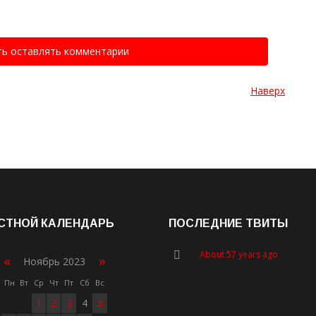
ть оставлять комментарии
Наверх
СТНОЙ КАЛЕНДАРЬ
ПОСЛЕДНИЕ ТВИТЫ
About 57 years ago
«
»
Ноябрь 2023
Пн
Вт
Ср
Чт
Пт
Сб
Вс
1
2
3
4
5