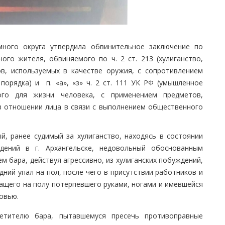
много округа утвердила обвинительное заключение по
ого жителя, обвиняемого по ч. 2 ст. 213 (хулиганство,
в, используемых в качестве оружия, с сопротивлением
орядка) и п. «а», «з» ч. 2 ст. 111 УК РФ (умышленное
ого для жизни человека, с применением предметов,
в отношении лица в связи с выполнением общественного
й, ранее судимый за хулиганство, находясь в состоянии
дений в г. Архангельске, недовольный обоснованным
м бара, действуя агрессивно, из хулиганских побуждений,
дний упал на пол, после чего в присутствии работников и
ащего на полу потерпевшего руками, ногами и имевшейся
ровью.
етителю бара, пытавшемуся пресечь противоправные