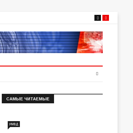
САМЫЕ ЧИТАЕМЫЕ
Информация о состоянии
операт…
УМВД