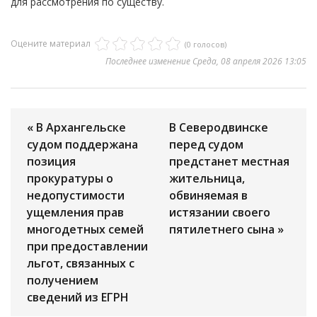
для рассмотрения по существу.
Оцените материал
(0 голосов)
Последнее изменение Среда, 08 апреля 2026 13:05
« В Архангельске
В Северодвинске
судом поддержана
перед судом
позиция
предстанет местная
прокуратуры о
жительница,
недопустимости
обвиняемая в
ущемления прав
истязании своего
многодетных семей
пятилетнего сына »
при предоставлении
льгот, связанных с
получением
сведений из ЕГРН