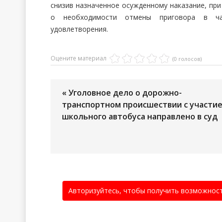
снизив назначенное осужденному наказание, пр
о необходимости отмены приговора в час
удовлетворения.
Оцените материал
(0 голосов)
« Уголовное дело о дорожно-
транспортном происшествии с участи
школьного автобуса направлено в суд
Авторизуйтесь, чтобы получить возможнос