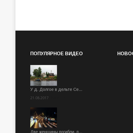
ПОПУЛЯРНОЕ ВИДЕО
НОВО
У д. Долгое в дельте Се…
21.08.2017
Rate: 3.63
Две женщины погибли, п…