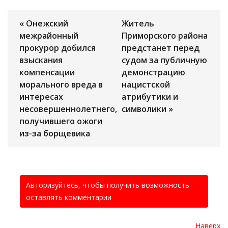
« Онежский
Житель
межрайонный
Приморского района
прокурор добился
предстанет перед
взыскания
судом за публичную
компенсации
демонстрацию
морального вреда в
нацистской
интересах
атрибутики и
несовершеннолетнего,
символики »
получившего ожоги
из-за борщевика
Авторизуйтесь, чтобы получить возможность
оставлять комментарии
Наверх