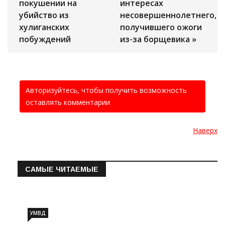
покушении на
интересах
убийство из
несовершеннолетнего,
хулиганских
получившего ожоги
побуждений
из-за борщевика »
Авторизуйтесь, чтобы получить возможность
оставлять комментарии
Наверх
САМЫЕ ЧИТАЕМЫЕ
Информация о состоянии операт…
УМВД