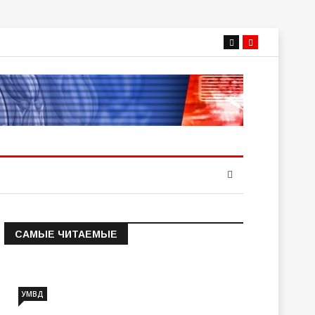
САМЫЕ ЧИТАЕМЫЕ
Информация о состоянии
операт…
УМВД