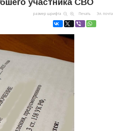
ибшего участника СВО
размер шрифта
Печать
Эл. почта