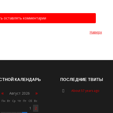
ть оставлять комментарии
Наверх
СТНОЙ КАЛЕНДАРЬ
ПОСЛЕДНИЕ ТВИТЫ
About 57 years ago
«
»
Август 2026
Пн
Вт
Ср
Чт
Пт
Сб
Вс
1
2