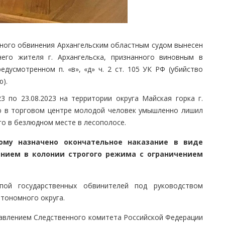
нного обвинения Архангельским областным судом вынесен
его жителя г. Архангельска, признанного виновным в
едусмотренном п. «в», «д» ч. 2 ст. 105 УК РФ (убийство
).
23 по 23.08.2023 на территории округа Майская горка г.
ю в торговом центре молодой человек умышленно лишил
го в безлюдном месте в лесополосе.
ому назначено окончательное наказание в виде
анием в колонии строгого режима
с ограничением
пой государственных обвинителей под руководством
втономного округа.
авлением Следственного комитета Российской Федерации