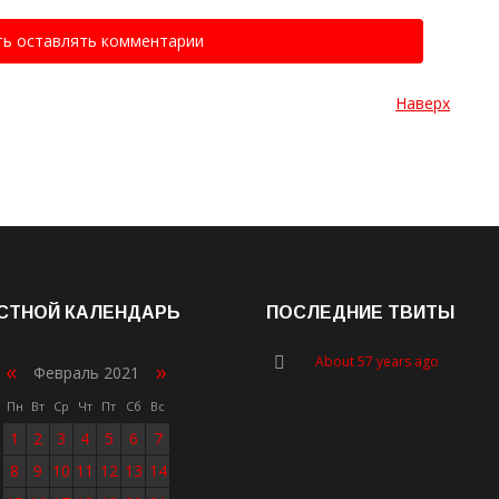
ть оставлять комментарии
Наверх
СТНОЙ КАЛЕНДАРЬ
ПОСЛЕДНИЕ ТВИТЫ
About 57 years ago
«
»
Февраль 2021
Пн
Вт
Ср
Чт
Пт
Сб
Вс
1
2
3
4
5
6
7
8
9
10
11
12
13
14