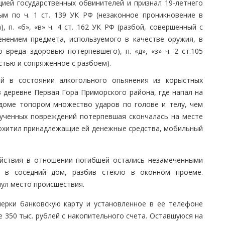
цией государственных обвинителей и признал 19-летнего
ым по ч. 1 ст. 139 УК РФ (незаконное проникновение в
п. «б», «в» ч. 4 ст. 162 УК РФ (разбой, совершенный с
нением предмета, используемого в качестве оружия, в
вреда здоровью потерпевшего), п. «д», «з» ч. 2 ст.105
стью и сопряженное с разбоем).
ый в состоянии алкогольного опьянения из корыстных
 деревне Первая Гора Приморского района, где напал на
доме топором множество ударов по голове и телу, чем
лученных повреждений потерпевшая скончалась на месте
похитил принадлежащие ей денежные средства, мобильный
ействия в отношении погибшей остались незамеченными
 в соседний дом, разбив стекло в оконном проеме.
нул место происшествия.
нерки банковскую карту и установленное в ее телефоне
 350 тыс. рублей с накопительного счета. Оставшуюся на