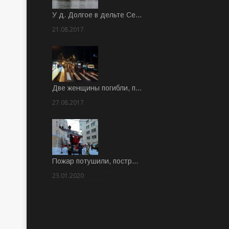
У д. Долгое в дельте Се…
21.08.2017
Rate: 3.63
Две женщины погибли, п…
27.08.2017
Rate: 5.00
Пожар потушили, постр…
23.01.2020
Rate: 2.00