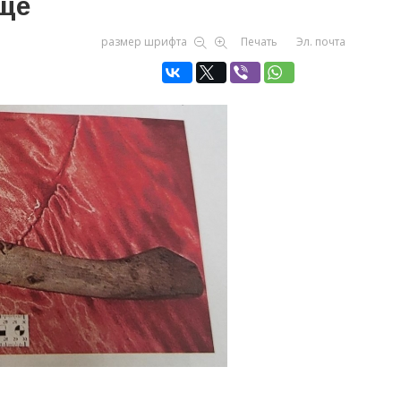
ще
размер шрифта
Печать
Эл. почта