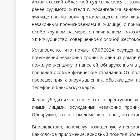
Архангельский областной суд согласился с пози
ранее судимого жителя г. Архангельска виновн
жилище против воли проживающего в нем лица), 
незаконным проникновением в жилище, с приме
особо крупном размере, с причинением тяжкого 
УК РФ (убийство, совершенное с особой жестоко
Установлено, что ночью 07.07.2024 осужденн
побуждений незаконно проник в один из домов в
пожилую женщину и нанес ей обнаруженным в 
причинил особые физические страдания. От по
происшествия, а злоумышленник, обыскав дом, 
телефон и банковскую карту.
Желая убедиться в том, что его преступные д
иными лицами, осужденный незаконно проник
Обнаружив, что в этом доме никого нет, он поки
Впоследствии, используя похищенную у пенсио
банковское приложение, виновный похитил более