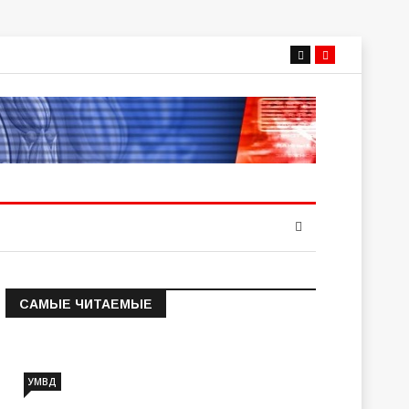
САМЫЕ ЧИТАЕМЫЕ
Информация о состоянии
операт…
УМВД