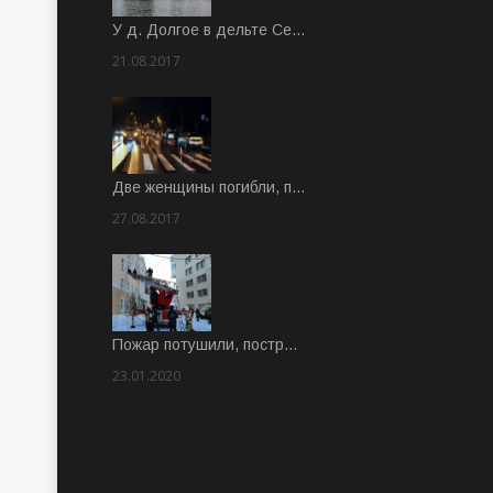
У д. Долгое в дельте Се…
21.08.2017
Rate: 3.63
Две женщины погибли, п…
27.08.2017
Rate: 5.00
Пожар потушили, постр…
23.01.2020
Rate: 2.00