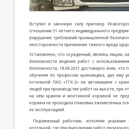
Вступил в законную силу приговор Исакогорс
отношении 51-летнего индивидуального предприни
(нарушение требований промышленной безопасн
неосторожности причинение тяжкого вреда здоро
Установлено, что осужденный, являясь лицом, 
безопасности ведения работ с использовани
безопасности, 18.06.2021 достоверно зная, что
обучения по профессии крановщика, дал ему у
котельной ПАО «ТГК-2» на автомашине с кра
людей при производстве работ на высоте, при э
на нем краном и монтажной корзиной не пре
корзина не проходила плановых ежемесячных осмо
ее эксплуатацией.
Подчиненный работник, исполняя указания 
котельной, где при выполнении работ произошло