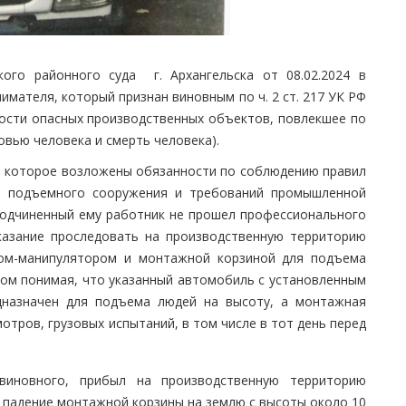
кого районного суда г. Архангельска от 08.02.2024 в
мателя, который признан виновным по ч. 2 ст. 217 УК РФ
ости опасных производственных объектов, повлекшее по
вью человека и смерть человека).
на которое возложены обязанности по соблюдению правил
ем подъемного сооружения и требований промышленной
 подчиненный ему работник не прошел профессионального
казание проследовать на производственную территорию
ном-манипулятором и монтажной корзиной для подъема
том понимая, что указанный автомобиль с установленным
дназначен для подъема людей на высоту, а монтажная
тров, грузовых испытаний, в том числе в тот день перед
виновного, прибыл на производственную территорию
 падение монтажной корзины на землю с высоты около 10