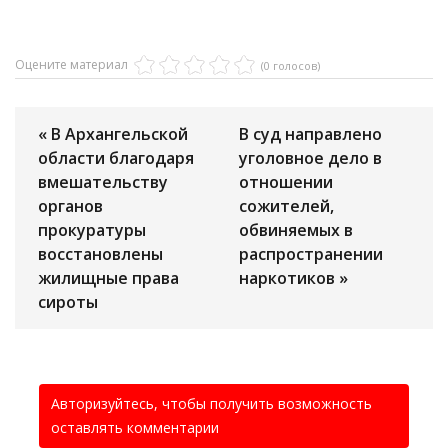
Оцените материал
(0 голосов)
« В Архангельской
В суд направлено
области благодаря
уголовное дело в
вмешательству
отношении
органов
сожителей,
прокуратуры
обвиняемых в
восстановлены
распространении
жилищные права
наркотиков »
сироты
Авторизуйтесь, чтобы получить возможность
оставлять комментарии