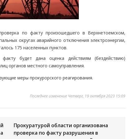
 проверка по факту произошедшего в Верхнетоемском,
пальных округах аварийного отключения электроэнергии,
алось 175 населенных пунктов.
факту будет дана оценка действиям (бездействию)
лиц органов местного самоуправления.
твующие меры прокурорского реагирования.
Последнее изменение Четверг, 19 октября 2023 15:09
ой
Прокуратурой области организована
ва
проверка по факту разрушения в