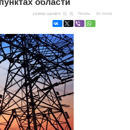
пунктах области
размер шрифта
Печать
Эл. почта