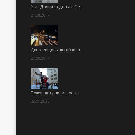
У д. Долгое в дельте Се…
21.08.2017
Rate: 3.63
Две женщины погибли, п…
27.08.2017
Rate: 5.00
Пожар потушили, постр…
23.01.2020
Rate: 2.00