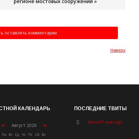
регионе мостовых сооружений »
ть оставлять комментарии
Наверх
СТНОЙ КАЛЕНДАРЬ
ПОСЛЕДНИЕ ТВИТЫ
About 57 years ago
«
»
Август 2026
Пн
Вт
Ср
Чт
Пт
Сб
Вс