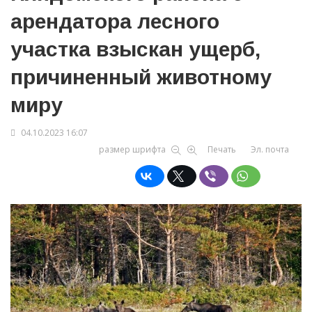
арендатора лесного
участка взыскан ущерб,
причиненный животному
миру
04.10.2023 16:07
размер шрифта
Печать
Эл. почта