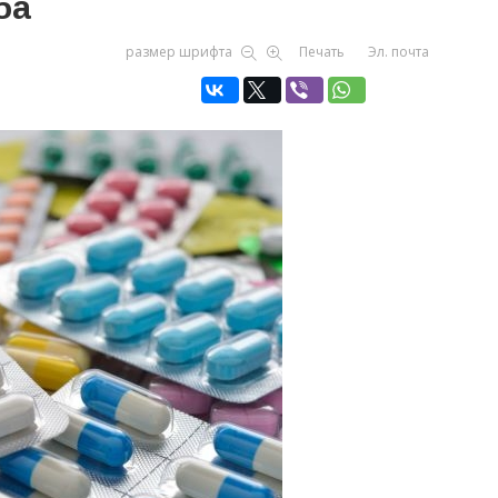
ба
размер шрифта
Печать
Эл. почта