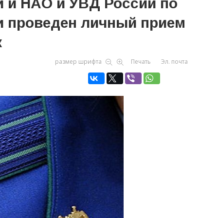
и и НАО и УВД России по
и проведен личный прием
к
размер шрифта
Печать
Эл. почта