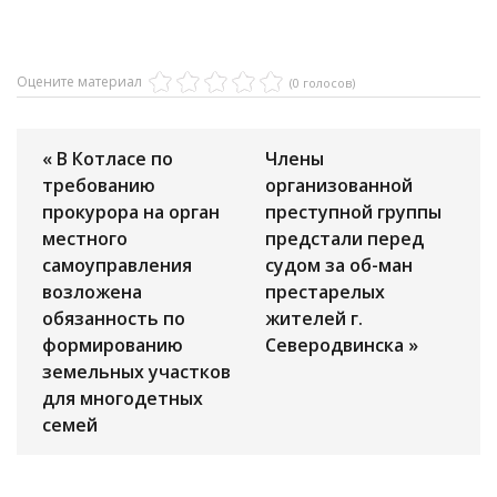
Оцените материал
(0 голосов)
« В Котласе по
Члены
требованию
организованной
прокурора на орган
преступной группы
местного
предстали перед
самоуправления
судом за об-ман
возложена
престарелых
обязанность по
жителей г.
формированию
Северодвинска »
земельных участков
для многодетных
семей