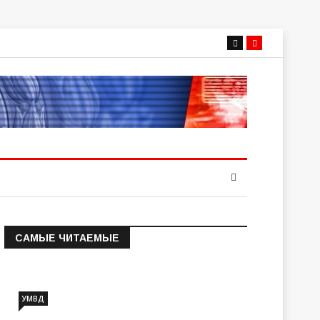
САМЫЕ ЧИТАЕМЫЕ
Информация о состоянии
операт…
УМВД