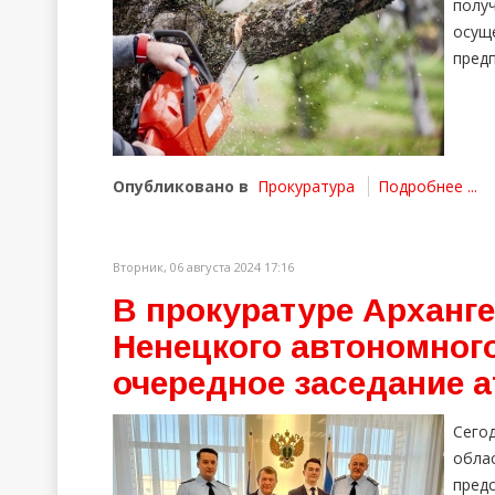
полу
осущ
пред
Опубликовано в
Прокуратура
Подробнее ...
Вторник, 06 августа 2024 17:16
В прокуратуре Арханге
Ненецкого автономного
очередное заседание 
Сего
обл
пред