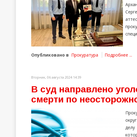
Арха
Серг
атте
прок
специ
Опубликовано в
Прокуратура
Подробнее ...
Вторник, 06 августа 2024 14:39
В суд направлено угол
смерти по неосторожн
Прок
окру
делу
котор