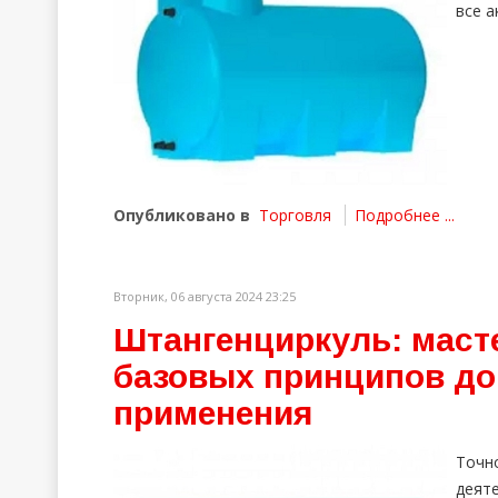
все а
Опубликовано в
Торговля
Подробнее ...
Вторник, 06 августа 2024 23:25
Штангенциркуль: масте
базовых принципов до
применения
Точн
деят