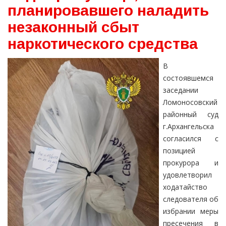
планировавшего наладить
незаконный сбыт
наркотического средства
В
состоявшемся
заседании
Ломоносовский
районный суд
г.Архангельска
согласился с
позицией
прокурора и
удовлетворил
ходатайство
следователя об
избрании меры
пресечения в