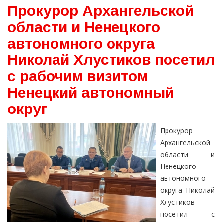
Прокурор Архангельской
области и Ненецкого
автономного округа
Николай Хлустиков посетил
с рабочим визитом
Ненецкий автономный
округ
Прокурор
Архангельской
области и
Ненецкого
автономного
округа Николай
Хлустиков
посетил с