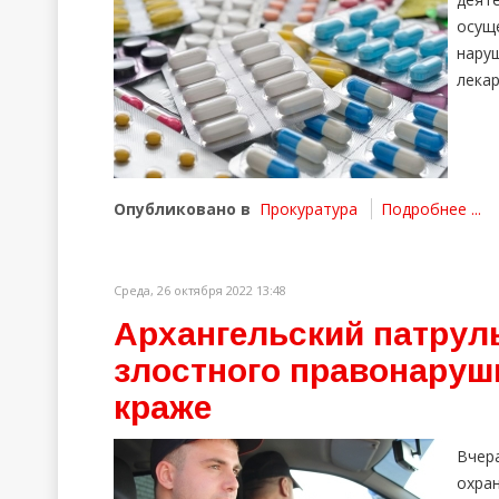
осущ
нару
лекар
Опубликовано в
Прокуратура
Подробнее ...
Среда, 26 октября 2022 13:48
Архангельский патрул
злостного правонаруш
краже
Вчер
охра