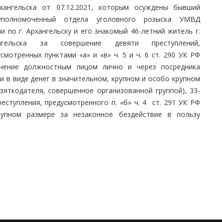
рхангельска от 07.12.2021, которым осуждены бывший
уполномоченный отдела уголовного розыска УМВД
и по г. Архангельску и его знакомый 46-летний житель г.
нгельска за совершение девяти преступлений,
смотренных пунктами «а» и «в» ч. 5 и ч. 6 ст. 290 УК РФ
учение должностным лицом лично и через посредника
и в виде денег в значительном, крупном и особо крупном
зяткодателя, совершенное организованной группой), 33-
еступления, предусмотренного п. «б» ч. 4 ст. 291 УК РФ
упном размере за незаконное бездействие в пользу