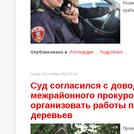
Рози
сраб
Опубликовано в
Росгвардия
Подробнее ...
Среда, 26 октября 2022 09:54
Суд согласился с дов
межрайонного прокуро
организовать работы 
деревьев
Пров