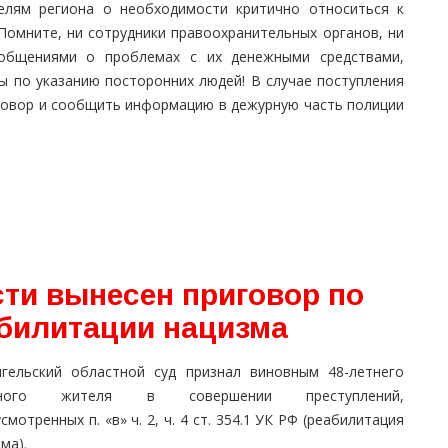
елям региона о необходимости критично относиться к
омните, ни сотрудники правоохранительных органов, ни
общениями о проблемах с их денежными средствами,
ы по указанию посторонних людей! В случае поступления
зговор и сообщить информацию в дежурную часть полиции
сти вынесен приговор по
абилитации нацизма
нгельский областной суд признал виновным 48-летнего
тного жителя в совершении преступлений,
смотренных п. «в» ч. 2, ч. 4 ст. 354.1 УК РФ (реабилитация
ма).