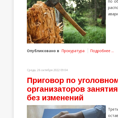
по о
расп
авар
Опубликовано в
Прокуратура
Подробнее ...
Среда, 26 октября 2022 09:04
Приговор по уголовном
организаторов занятия
без изменений
Трет
оста