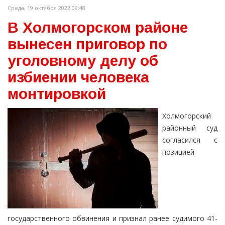
Среда, 19 октября 2022 09:48
В Холмогорском районе
вынесен приговор по
уголовному делу об
избиении человека
монтировкой
Холмогорский
районный суд
согласился с
позицией
государственного обвинения и признал ранее судимого 41-