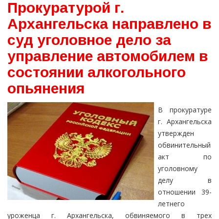
Прокуратурой г.
Архангельска направлено в
суд уголовное дело за
управление автомобилем в
состоянии алкогольного
опьянения
В прокуратуре
г. Архангельска
утвержден
обвинительный
акт по
уголовному
делу в
отношении 39-
летнего
уроженца г. Архангельска, обвиняемого в трех