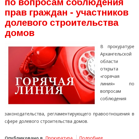
по вопросам соблюдения
прав граждан - участников
долевого строительства
домов
В прокуратуре
Архангельской
области
открыта
«горячая
линия» по
вопросам
соблюдения
законодательства, регламентирующего правоотношения в
сфере долевого строительства домов.
Опубликовано в
Прокуратура
Подробнее ...