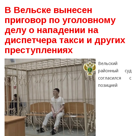
В Вельске вынесен
приговор по уголовному
делу о нападении на
диспетчера такси и других
преступлениях
Вельский
районный суд
согласился с
позицией