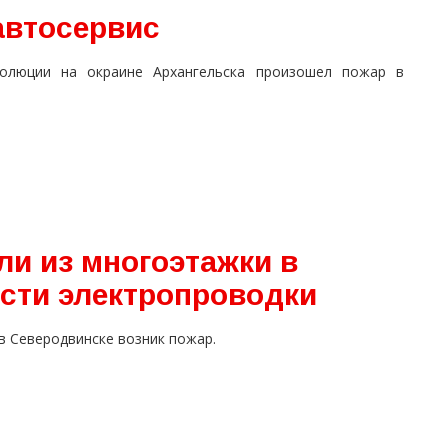
автосервис
волюции на окраине Архангельска произошел пожар в
ли из многоэтажки в
ости электропроводки
в Северодвинске возник пожар.