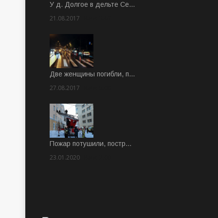
У д. Долгое в дельте Се…
21.08.2017
Rate: 3.63
Две женщины погибли, п…
27.08.2017
Rate: 5.00
Пожар потушили, постр…
23.01.2020
Rate: 2.00