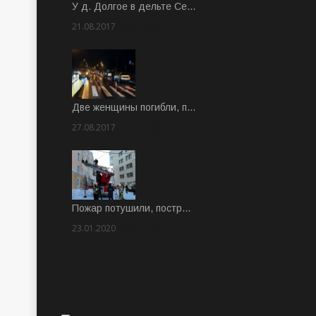
У д. Долгое в дельте Се…
21.08.2017
Rate: 3.63
Две женщины погибли, п…
27.08.2017
Rate: 5.00
Пожар потушили, постр…
23.01.2020
Rate: 2.00