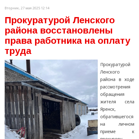
Вторник, 27 мая 2025 12:14
Прокуратурой Ленского
района восстановлены
права работника на оплату
труда
Прокуратурой
Ленского
района в ходе
рассмотрения
обращения
жителя села
Яренск,
обратившегося
на личном
приеме к
прокурору