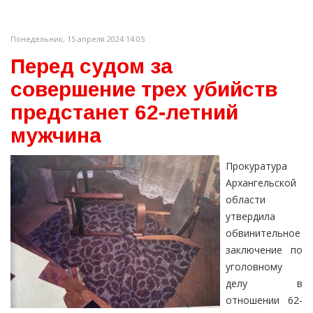
Понедельник, 15 апреля 2024 14:05
Перед судом за
совершение трех убийств
предстанет 62-летний
мужчина
Прокуратура
Архангельской
области
утвердила
обвинительное
заключение по
уголовному
делу в
отношении 62-