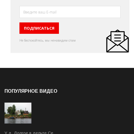
Не беспокойтесь, мы ненавидим спам
ПОПУЛЯРНОЕ ВИДЕО
У д. Долгое в дельте Се…