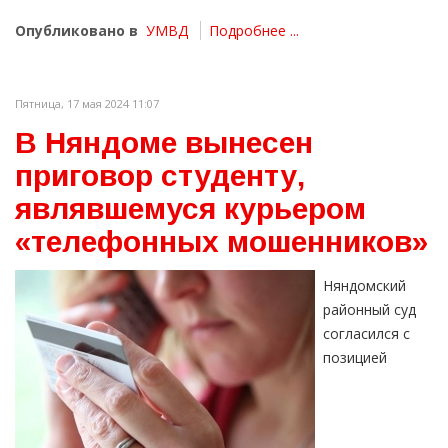
Опубликовано в
УМВД
Подробнее ...
Пятница, 17 мая 2024 11:07
В Няндоме вынесен
приговор студенту,
являвшемуся курьером
«телефонных мошенников»
Няндомский
районный суд
согласился с
позицией