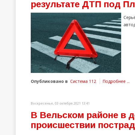
результате ДТП под П
Серь
автод
Опубликовано в
Система 112
Подробнее ...
Воскресенье, 03 октября 2021 13:41
В Вельском районе в 
происшествии пострад