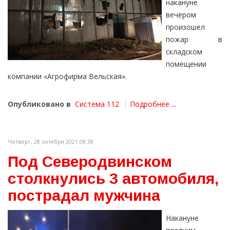
накануне
вечером
произошел
пожар в
складском
помещении
компании «Агрофирма Вельская».
Опубликовано в
Система 112
Подробнее ...
Четверг, 28 октября 2021 08:38
Под Северодвинском
столкнулись 3 автомобиля,
пострадал мужчина
Накануне