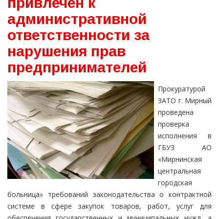
привлечен к
административной
ответственности за
нарушения прав
предпринимателей
Прокуратурой
ЗАТО г. Мирный
проведена
проверка
исполнения в
ГБУЗ АО
«Мирнинская
центральная
городская
больница» требований законодательства о контрактной
системе в сфере закупок товаров, работ, услуг для
обеспечения государственных и муниципальных нужд, а