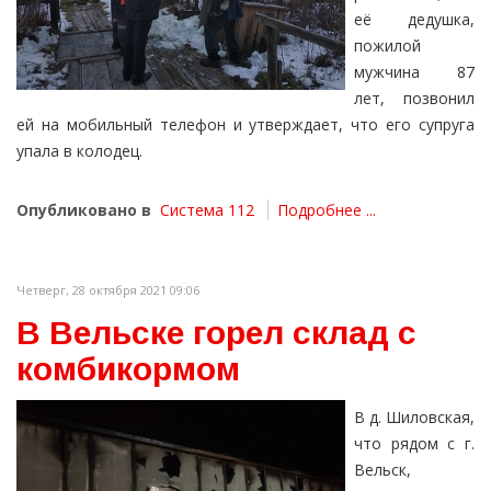
её дедушка,
пожилой
мужчина 87
лет, позвонил
ей на мобильный телефон и утверждает, что его супруга
упала в колодец.
Опубликовано в
Система 112
Подробнее ...
Четверг, 28 октября 2021 09:06
В Вельске горел склад с
комбикормом
В д. Шиловская,
что рядом с г.
Вельск,