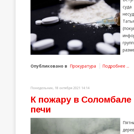
суда
несу
Татья
(пок
инфо
груп
разме
Опубликовано в
Прокуратура
Подробнее ...
Понедельник, 18 октября 2021 14:14
К пожару в Соломбале
печи
Пятн
дере