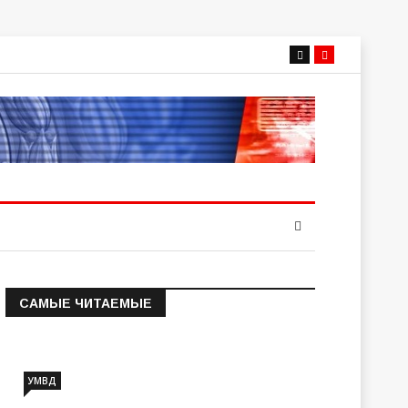
САМЫЕ ЧИТАЕМЫЕ
Информация о состоянии
операт…
УМВД