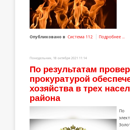
Опубликовано в
Система 112
Подробнее ...
Понедельник, 18 октября 2021 11:14
По результатам прове
прокуратурой обеспече
хозяйства в трех насе
района
По 
элек
Золо