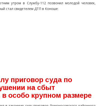
отним утром в Службу-112 позвонил молодой человек,
рый стал свидетелем ДТП в Коноше:
лу приговор суда по
кушении на сбыт
 в особо крупном размере
пил в законную силу приговор Ломоносовского районного