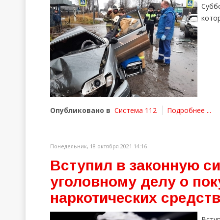
Субб
кото
Опубликовано в
Система 112
Подробнее ...
Понедельник, 18 октября 2021 14:16
Вступил в законную си
уголовному делу о по
наркотических средств
Всту