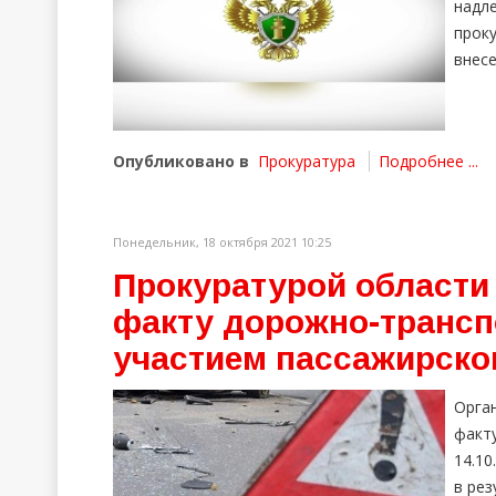
надл
прок
внесе
Опубликовано в
Прокуратура
Подробнее ...
Понедельник, 18 октября 2021 10:25
Прокуратурой области 
факту дорожно-трансп
участием пассажирско
Орга
факт
14.10
в рез