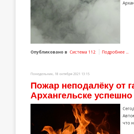
Арха
Опубликовано в
Система 112
Подробнее ...
Понедельник, 18 октября 2021 13:15
Пожар неподалёку от г
Архангельске успешно
Сегод
Автом
что н