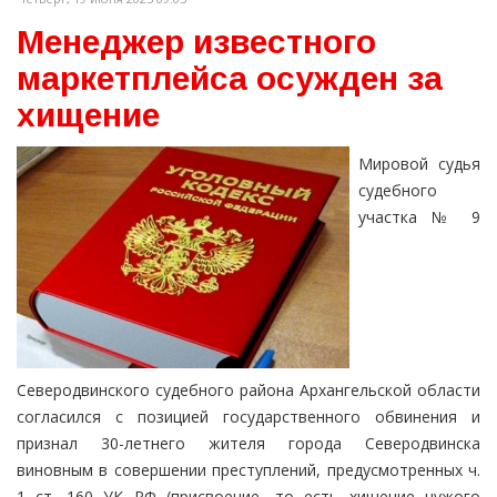
Менеджер известного
маркетплейса осужден за
хищение
Мировой судья
судебного
участка № 9
Северодвинского судебного района Архангельской области
согласился с позицией государственного обвинения и
признал 30-летнего жителя города Северодвинска
виновным в совершении преступлений, предусмотренных ч.
1 ст. 160 УК РФ (присвоение, то есть хищение чужого