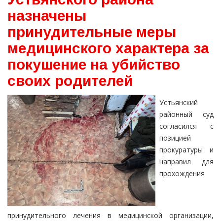
назначены
принудительные меры
медицинского характера за
покушение на убийство
своих родителей
Устьянский
районный суд
согласился с
позицией
прокуратуры и
направил для
прохождения
принудительного лечения в медицинской организации,