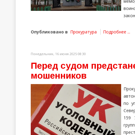
мемо
воин
зако
Опубликовано в
Прокуратура
Подробнее ...
Понедельник, 16 июня 2025 08:30
Перед судом предстан
мошенников
Про
авто
по у
Север
159 
груп
прест