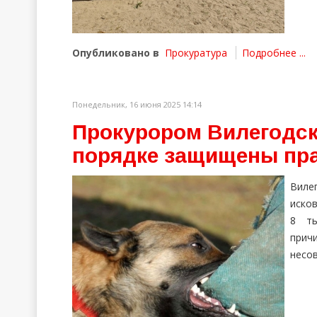
Опубликовано в
Прокуратура
Подробнее ...
Понедельник, 16 июня 2025 14:14
Прокурором Вилегодск
порядке защищены пра
Вилег
иско
8 ты
при
несо