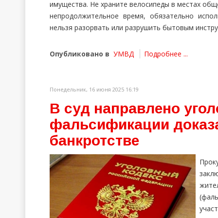
имущества. Не храните велосипеды в местах обще
непродолжительное время, обязательно испол
нельзя разорвать или разрушить бытовым инстр
Опубликовано в
УМВД
Подробнее ...
Понедельник, 16 июня 2025 16:19
В суд направлено угол
фальсификации доказа
банкротстве
Прок
закл
жител
(фал
участ