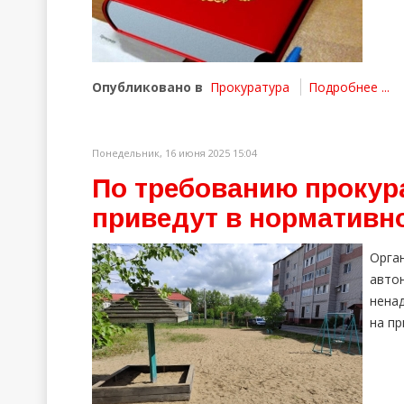
Опубликовано в
Прокуратура
Подробнее ...
Понедельник, 16 июня 2025 15:04
По требованию прокур
приведут в нормативн
Орга
авто
нена
на пр