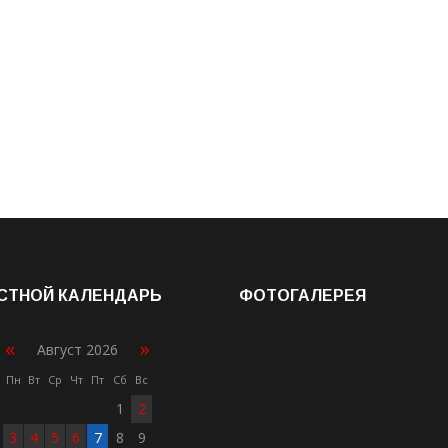
СТНОЙ КАЛЕНДАРЬ
ФОТОГАЛЕРЕЯ
«
»
Август 2026
Пн
Вт
Ср
Чт
Пт
Сб
Вс
1
2
3
4
5
6
7
8
9