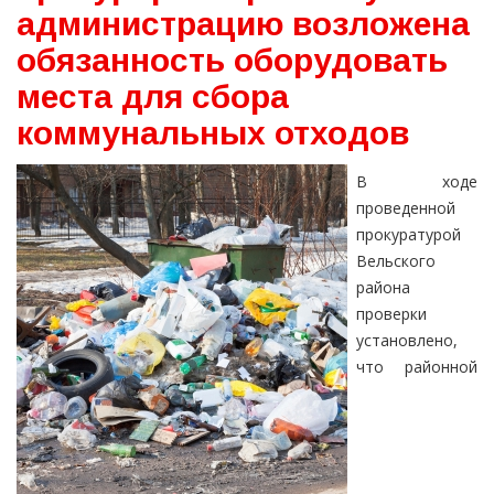
администрацию возложена
обязанность оборудовать
места для сбора
коммунальных отходов
В ходе
проведенной
прокуратурой
Вельского
района
проверки
установлено,
что районной