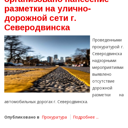
разметки на улично-
дорожной сети г.
Северодвинска
Проведенными
прокуратурой г.
Северодвинска
надзорными
мероприятиями
выявлено
отсутствие
дорожной
разметки на
автомобильных дорогах г. Северодвинска.
Опубликовано в
Прокуратура
Подробнее ...