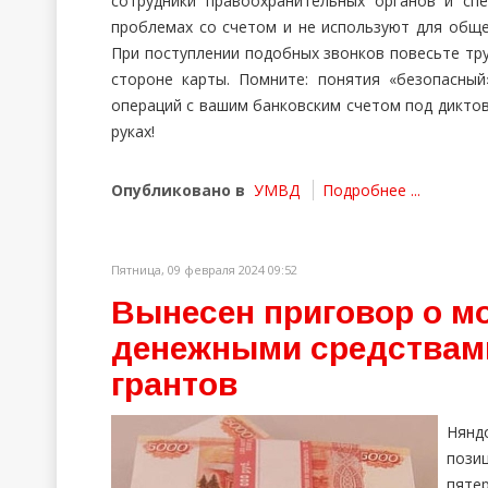
сотрудники правоохранительных органов и с
проблемах со счетом и не используют для общ
При поступлении подобных звонков повесьте тру
стороне карты. Помните: понятия «безопасный
операций с вашим банковским счетом под диктов
руках!
Опубликовано в
УМВД
Подробнее ...
Пятница, 09 февраля 2024 09:52
Вынесен приговор о м
денежными средствами
грантов
Нянд
пози
пят