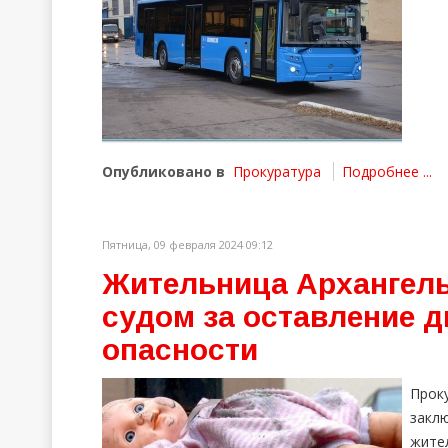
Опубликовано в
Прокуратура
Подробнее ...
Пятница, 09 февраля 2024 09:12
Жительница Архангель
судом за оставление д
опасности
Прок
закл
жите