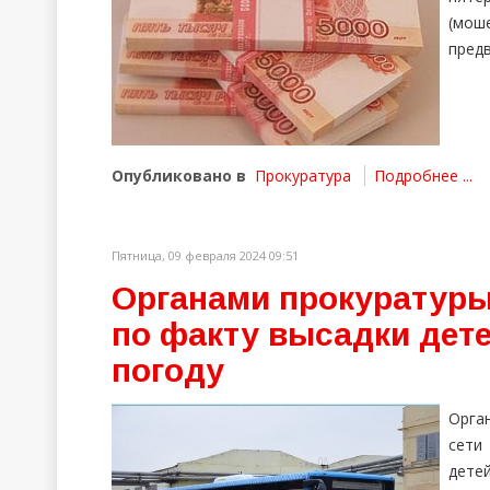
(мо
предв
Опубликовано в
Прокуратура
Подробнее ...
Пятница, 09 февраля 2024 09:51
Органами прокуратуры
по факту высадки дете
погоду
Орга
сети
детей