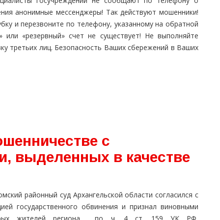
пециалисты госучреждений не сообщают по телефону о
ения анонимные мессенджеры! Так действуют мошенники!
бку и перезвоните по телефону, указанному на обратной
» или «резервный» счет не существует! Не выполняйте
ку третьих лиц. Безопасность Ваших сбережений в Ваших
ошенничестве с
, выделенных в качестве
омский районный суд Архангельской области согласился с
цией государственного обвинения и признал виновными
ерых жителей региона по ч. 4 ст. 159 УК РФ