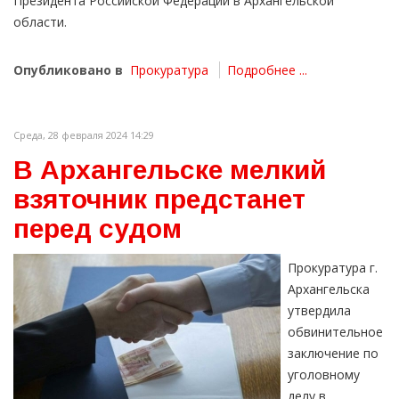
Президента Российской Федерации в Архангельской
области.
Опубликовано в
Прокуратура
Подробнее ...
Среда, 28 февраля 2024 14:29
В Архангельске мелкий
взяточник предстанет
перед судом
Прокуратура г.
Архангельска
утвердила
обвинительное
заключение по
уголовному
делу в