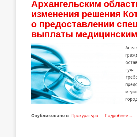
Архангельским област
изменения решения Кот
о предоставлении спе
выплаты медицинским
Апел
граж
оста
суда
треб
пре
меди
город
Опубликовано в
Прокуратура
Подробнее ...