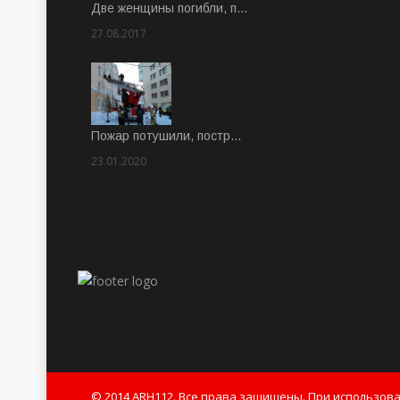
Две женщины погибли, п…
27.08.2017
Rate: 5.00
Пожар потушили, постр…
23.01.2020
Rate: 2.00
© 2014 ARH112. Все права защищены. При использов