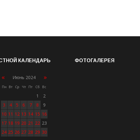
СТНОЙ КАЛЕНДАРЬ
ФОТОГАЛЕРЕЯ
«
»
Июнь 2024
Пн
Вт
Ср
Чт
Пт
Сб
Вс
1
2
3
4
5
6
7
8
9
10
11
12
13
14
15
16
17
18
19
20
21
22
23
24
25
26
27
28
29
30