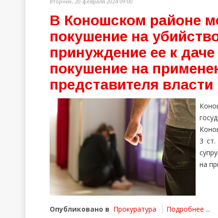
Вторник, 20 февраля 2024 09:00
В Коношском районе м
покушение на убийств
принуждение ее к даче
покушение на примене
представителя власти
Кон
госуд
Конош
3 ст
супру
на пр
Опубликовано в
Прокуратура
Подробнее ...