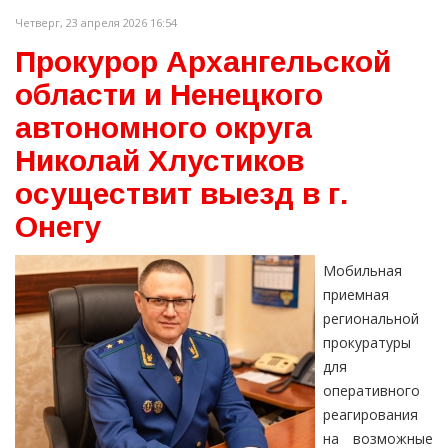
Четверг, 23 апреля 2026 16:54
Прокурор Архангельской
области и Ненецкого
автономного округа
Николай Хлустиков
осуществит выезд в г.
Онегу
Мобильная
приемная
региональной
прокуратуры
для
оперативного
реагирования
на возможные