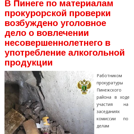
В Пинеге по материалам
прокурорской проверки
возбуждено уголовное
дело о вовлечении
несовершеннолетнего в
употребление алкогольной
продукции
Работником
прокуратуры
Пинежского
района в ходе
участия на
заседаниях
комиссии по
делам