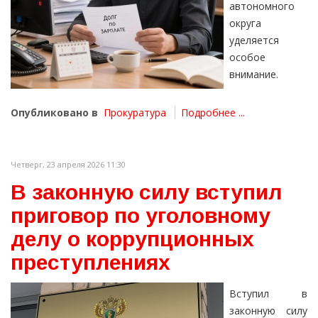
автономного
округа
уделяется
особое
внимание.
Опубликовано в
Прокуратура
Подробнее ...
Четверг, 23 апреля 2026 11:30
В законную силу вступил
приговор по уголовному
делу о коррупционных
преступлениях
Вступил в
законную силу