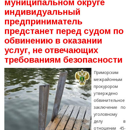
муниципальном округе
индивидуальный
предприниматель
предстанет перед судом по
обвинению в оказании
услуг, не отвечающих
требованиям безопасности
Приморским
межрайонным
прокурором
утверждено
обвинительное
заключение по
уголовному
делу в
отношении 45-