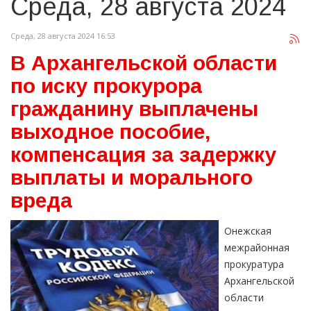
Среда, 28 августа 2024
Среда, 28 августа 2024 16:53
В Архангельской области
по иску прокурора
гражданину выплачены
выходное пособие,
компенсация за задержку
выплаты и морального
вреда
Онежская
межрайонная
прокуратура
Архангельской
области