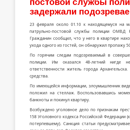
постовой службы поли
задержали подозревае
23 февраля около 01.10 к находящемуся на м
патрульно-постовой службы полиции ОМВД Р
Гражданин сообщил, что у него в квартире нах
ухода одного из гостей, он обнаружил пропажу 50
По горячим следам подозреваемый в соверше
полиции. Им оказался 48-летний нигде н
ответственности житель города Архангельска
средства.
По имеющейся информации, злоумышленник видел
положил на стеллаж. Воспользовавшись моме
банкноты и покинул квартиру.
Возбуждено уголовное дело по признакам прест
158 Уголовного кодекса Российской Федерации (
потерпевшему). Санкция статьи предусматрива