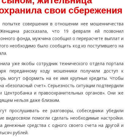
с сыном, жительница
сохранила свои сбережения
о попытке совершения в отношении нее мошенничества
 Женщина рассказала, что 19 февраля ей позвонил
ионного фонда, мужчина сообщил о перерасчете выплат и
этого необходимо было сообщить код из поступившего на
ала.
онила уже якобы сотрудник технического отдела портала
даря переданному коду мошенники получили доступ к
рь могут оформить на ее имя крупные кредиты. Чтобы
на «безопасный счет». Серьезность ситуации подтвердили
ли Центробанка и правоохранительных органов». Они же
одящем нельзя даже близким.
гут прослушивать ее разговоры, собеседники убедили
ме видеосвязи помогли сделать необходимые настройки.
а денежные средства с одного своего счета на другой и
тысяч рублей.