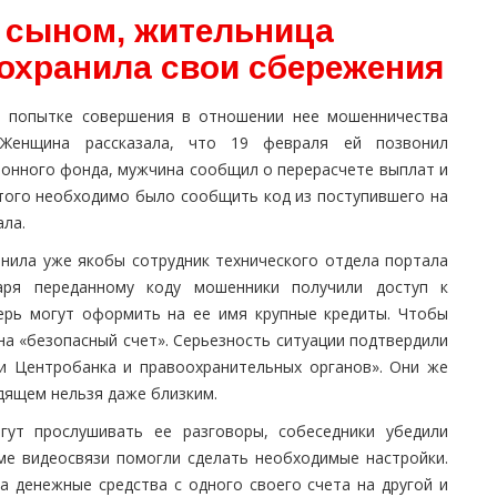
с сыном, жительница
сохранила свои сбережения
о попытке совершения в отношении нее мошенничества
 Женщина рассказала, что 19 февраля ей позвонил
ионного фонда, мужчина сообщил о перерасчете выплат и
этого необходимо было сообщить код из поступившего на
ала.
онила уже якобы сотрудник технического отдела портала
даря переданному коду мошенники получили доступ к
рь могут оформить на ее имя крупные кредиты. Чтобы
на «безопасный счет». Серьезность ситуации подтвердили
ли Центробанка и правоохранительных органов». Они же
одящем нельзя даже близким.
гут прослушивать ее разговоры, собеседники убедили
ме видеосвязи помогли сделать необходимые настройки.
а денежные средства с одного своего счета на другой и