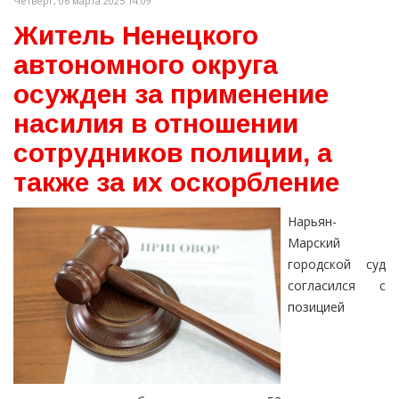
Четверг, 06 марта 2025 14:09
Житель Ненецкого
автономного округа
осужден за применение
насилия в отношении
сотрудников полиции, а
также за их оскорбление
Нарьян-
Марский
городской суд
согласился с
позицией