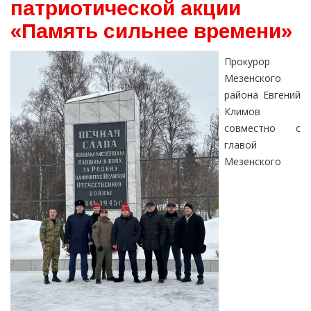
патриотической акции
«Память сильнее времени»
Прокурор
Мезенского
района Евгений
Климов
совместно с
главой
Мезенского