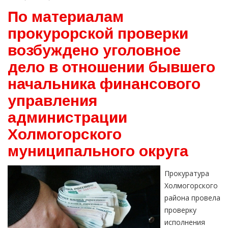
По материалам
прокурорской проверки
возбуждено уголовное
дело в отношении бывшего
начальника финансового
управления
администрации
Холмогорского
муниципального округа
Прокуратура
Холмогорского
района провела
проверку
исполнения