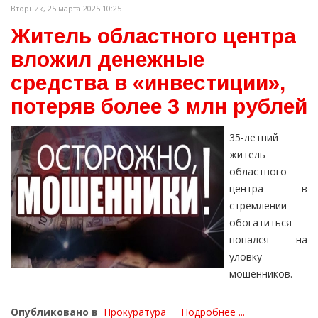
Вторник, 25 марта 2025 10:25
Житель областного центра
вложил денежные
средства в «инвестиции»,
потеряв более 3 млн рублей
35-летний
житель
областного
центра в
стремлении
обогатиться
попался на
уловку
мошенников.
Опубликовано в
Прокуратура
Подробнее ...