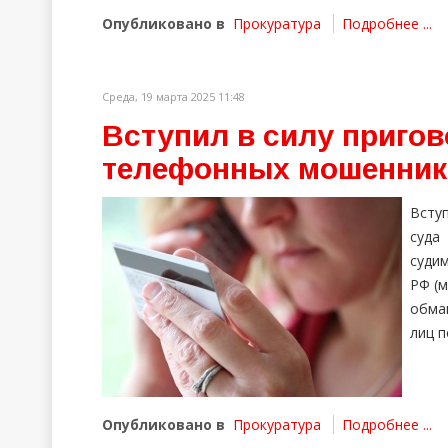
Опубликовано в
Прокуратура
Подробнее ...
Среда, 19 марта 2025 11:48
Вступил в силу пригов
телефонных мошенник
Всту
суда
судим
РФ (
обма
лиц п
Опубликовано в
Прокуратура
Подробнее ...