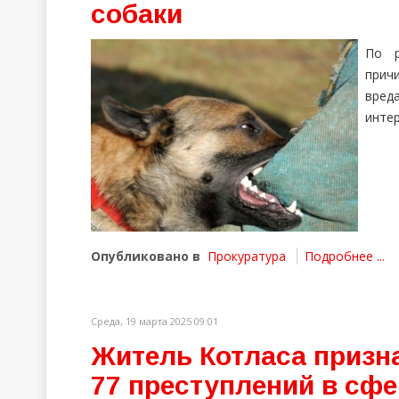
собаки
По р
прич
вред
интер
Опубликовано в
Прокуратура
Подробнее ...
Среда, 19 марта 2025 09:01
Житель Котласа призн
77 преступлений в сфе