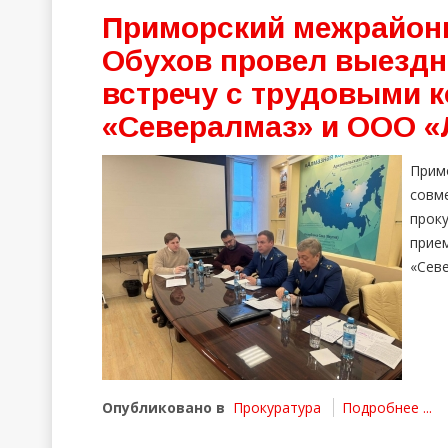
Приморский межрайон
Обухов провел выездн
встречу с трудовыми 
«Севералмаз» и ООО «
Прим
совм
прок
прие
«Сев
Опубликовано в
Прокуратура
Подробнее ...