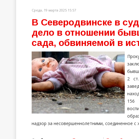
Среда, 19 марта 2025 15:57
В Северодвинске в суд
дело в отношении быв
сада, обвиняемой в ис
Прок
закл
бывш
2 ст
заве
нахо
156 
восп
обра
надзор за несовершеннолетними, соединенное с