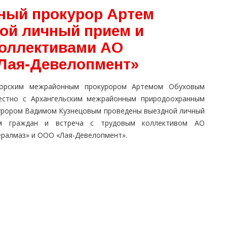
ный прокурор Артем
ой личный прием и
коллективами АО
Лая-Девелопмент»
орским межрайонным прокурором Артемом Обуховым
естно с Архангельским межрайонным природоохранным
урором Вадимом Кузнецовым проведены выездной личный
м граждан и встреча с трудовым коллективом АО
ералмаз» и ООО «Лая-Девелопмент».