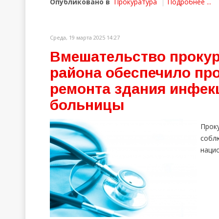
Опубликовано в
Прокуратура
Подробнее ...
Среда, 19 марта 2025 14:27
Вмешательство прокур
района обеспечило пр
ремонта здания инфек
больницы
Прок
соб
наци