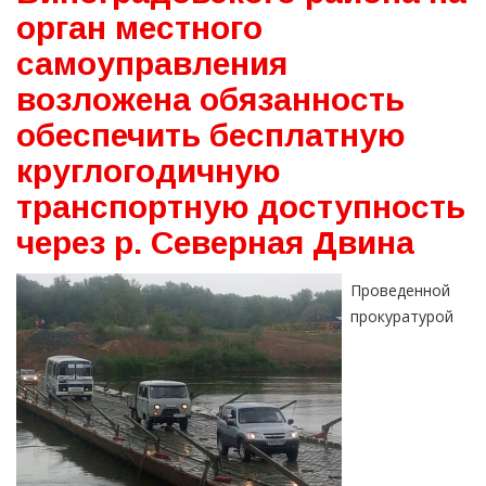
орган местного
самоуправления
возложена обязанность
обеспечить бесплатную
круглогодичную
транспортную доступность
через р. Северная Двина
Проведенной
прокуратурой