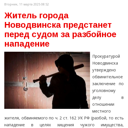
Вторник, 11 марта 2025 08:52
Житель города
Новодвинска предстанет
перед судом за разбойное
нападение
Прокуратурой
Новодвинска
утверждено
обвинительное
заключение по
уголовному
делу в
отношении
местного
жителя, обвиняемого по ч. 2 ст. 162 УК РФ (разбой, то есть
нападение в целях хищения чужого имущества,